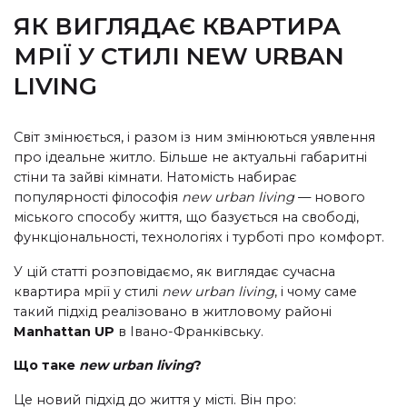
ЯК ВИГЛЯДАЄ КВАРТИРА
МРІЇ У СТИЛІ NEW URBAN
LIVING
Світ змінюється, і разом із ним змінюються уявлення
про ідеальне житло. Більше не актуальні габаритні
стіни та зайві кімнати. Натомість набирає
популярності філософія
new urban living
— нового
міського способу життя, що базується на свободі,
функціональності, технологіях і турботі про комфорт.
У цій статті розповідаємо, як виглядає сучасна
квартира мрії у стилі
new urban living
, і чому саме
такий підхід реалізовано в житловому районі
Manhattan UP
в Івано-Франківську.
Що таке
new urban living
?
Це новий підхід до життя у місті. Він про: