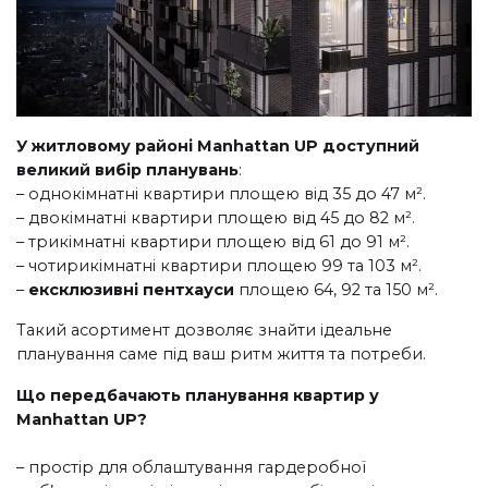
У житловому районі Manhattan UP доступний
великий вибір планувань
:
– однокімнатні квартири площею від 35 до 47 м².
– двокімнатні квартири площею від 45 до 82 м².
– трикімнатні квартири площею від 61 до 91 м².
– чотирикімнатні квартири площею 99 та 103 м².
–
ексклюзивні пентхауси
площею 64, 92 та 150 м².
Такий асортимент дозволяє знайти ідеальне
планування саме під ваш ритм життя та потреби.
Що передбачають планування квартир у
Manhattan UP?
– простір для облаштування гардеробної