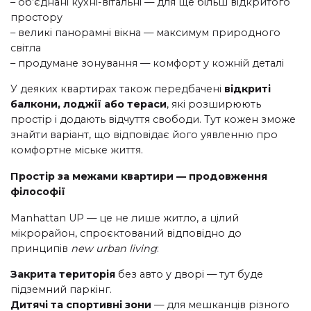
– об’єднані кухні-вітальні — для ще більш відкритого
простору
– великі панорамні вікна — максимум природного
світла
– продумане зонування — комфорт у кожній деталі
У деяких квартирах також передбачені
відкриті
балкони, лоджії або тераси
, які розширюють
простір і додають відчуття свободи. Тут кожен зможе
знайти варіант, що відповідає його уявленню про
комфортне міське життя.
Простір за межами квартири — продовження
філософії
Manhattan UP — це не лише житло, а цілий
мікрорайон, спроєктований відповідно до
принципів
new urban living
:
Закрита територія
без авто у дворі — тут буде
підземний паркінг.
Дитячі та спортивні зони
— для мешканців різного