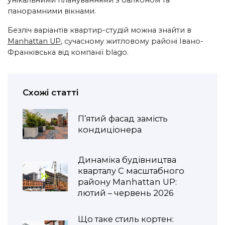
унікальними плануваннями з балконом та
панорамними вікнами.
Безліч варіантів квартир-студій можна знайти в
Manhattan UP
, сучасному житловому районі Івано-
Франківська від компанії blago.
Схожі статті
П’ятий фасад замість
кондиціонера
Динаміка будівництва
кварталу С масштабного
району Manhattan UP:
лютий – червень 2026
Що таке стиль кортен: