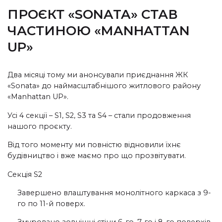
ПРОЄКТ «SONATA» СТАВ
ЧАСТИНОЮ «MANHATTAN
UP»
Два місяці тому ми анонсували приєднання ЖК
«Sonata» до наймасштабнішого житлового району
«Manhattan UP».
Усі 4 секції – S1, S2, S3 та S4 – стали продовження
нашого проєкту.
Від того моменту ми повністю відновили їхнє
будівництво і вже маємо про що прозвітувати.
Секція S2
Завершено влаштування монолітного каркаса з 9-
го по 11-й поверх.