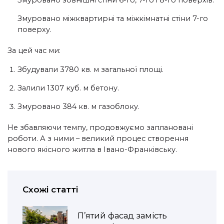
Змуровано зовнішні стіни 6-го, 7-го і 8-го поверхів.
Змуровано міжквартирні та міжкімнатні стіни 7-го
поверху.
За цей час ми:
Збудували 3780 кв. м загальної площі.
Залили 1307 куб. м бетону.
Змуровано 384 кв. м газоблоку.
Не збавляючи темпу, продовжуємо заплановані
роботи. А з ними – великий процес створення
нового якісного житла в Івано-Франківську.
Схожі статті
П’ятий фасад замість