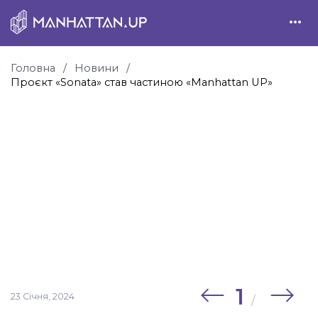
Головна
Новини
Проєкт «Sonata» став частиною «Manhattan UP»
1
23 Січня, 2024
/