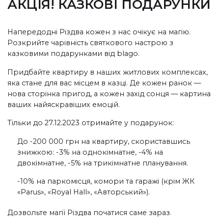
АКЦІЯ! КАЗКОВІ ПОДАРУНКИ
Напередодні Різдва кожен з нас очікує на магію.
Розкрийте чарівність святкового настрою з
казковими подарунками від blago.
Придбайте квартиру в наших житлових комплексах,
яка стане для вас місцем в казці. Де кожен ранок —
нова сторінка пригод, а кожен захід сонця — картина
ваших найяскравіших емоцій.
Тільки до 27.12.2023 отримайте у подарунок:
До -200 000 грн на квартиру, скориставшись
знижкою: -3% на однокімнатне, -4% на
двокімнатне, -5% на трикімнатне планування.
-10% на паркомісця, комори та гаражі (крім ЖК
«Parus», «Royal Hall», «Авторський»).
Дозвольте магії Різдва початися саме зараз.