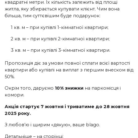
квадратні метри. Їх кількість залежить від площі
житла, яку збирається купувати клієнт. Чим вона
більша, тим суттєвішим буде подарунок:
1 кв. м – при купівлі 1-кімнатної квартири;
2 кв. м – при купівлі 2-кімнатної квартири;
3 кв. м – при купівлі 3-кімнатної квартири.
Пропозиція діє за умови повної сплати всієї вартості
квартири або купівлі на виплат з першим внеском від
50%.
Окрім того, даруємо
10% знижки
на паркомісця і
комори.
Акція стартує 7 жовтня і триватиме до 28 жовтня
2025 року.
З любов’ю і щирим «дякую», ваше blago.
Детальніше – на сторінці: