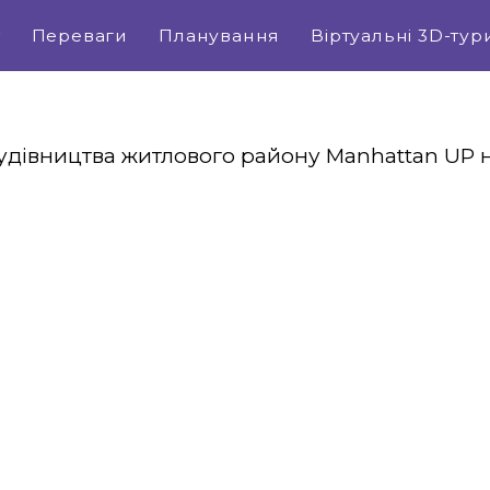
т
Переваги
Планування
Віртуальні 3D-тур
удівництва житлового району Manhattan UP на