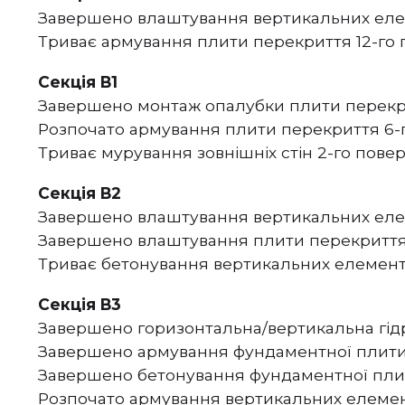
Завершено влаштування вертикальних елемен
Триває армування плити перекриття 12-го по
Секція В1
Завершено монтаж опалубки плити перекри
Розпочато армування плити перекриття 6-г
Триває мурування зовнішніх стін 2-го повер
Секція В2
Завершено влаштування вертикальних елем
Завершено влаштування плити перекриття
Триває бетонування вертикальних елементі
Секція В3
Завершено горизонтальна/вертикальна гідр
Завершено армування фундаментної плити
Завершено бетонування фундаментної пли
Розпочато армування вертикальних елемен